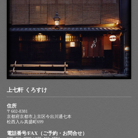
上七軒 くろすけ
住所
〒602-8381
京都府京都市上京区今出川通七本
松西入ル真盛町699
電話番号/FAX（ご予約・お問合せ）