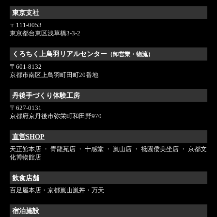
東京支社
〒111-0053
東京都台東区浅草橋3-3-2
くろちく上鳥羽リアルセンター
（卸営業・物流）
〒601-8132
京都市南区上鳥羽町田町20番地
丹後手づくり体験工房
〒627-0131
京都府京丹後市弥栄町和田野970
直営SHOP
天正館本店 ・ 青龍苑店 ・ 十感堂 ・ 嵐山店 ・ 祗園倭美坐店 ・ 京都文
化博物館店
飲食店舗
百足屋本店
・
京都嵐山嵐丼
・
万天
宿泊施設