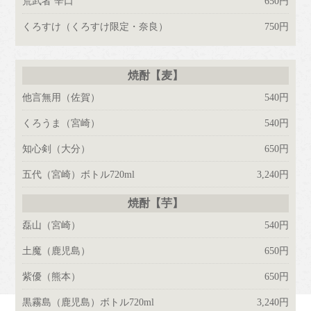
荒武者 辛口
650円
くろすけ
（くろすけ限定・奈良）
750円
焼酎【麦】
他言無用
（佐賀）
540円
くろうま
（宮崎）
540円
知心剣
（大分）
650円
五代
（宮崎）ボトル720ml
3,240円
焼酎【芋】
磊山
（宮崎）
540円
土魔
（鹿児島）
650円
紫優
（熊本）
650円
黒霧島
（鹿児島）ボトル720ml
3,240円