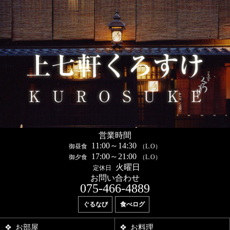
営業時間
11:00～14:30
御昼食
（L.O）
17:00～21:00
御夕食
（L.O）
火曜日
定休日
お問い合わせ
075-466-4889
ぐるなび
食べログ
お部屋
お料理