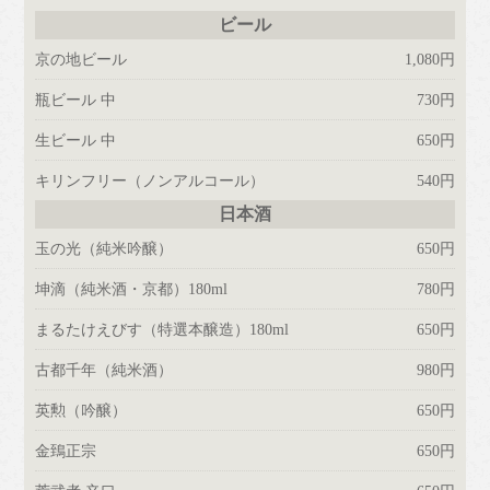
ビール
京の地ビール
1,080円
瓶ビール 中
730円
生ビール 中
650円
キリンフリー
（ノンアルコール）
540円
日本酒
玉の光
（純米吟醸）
650円
坤滴
（純米酒・京都）180ml
780円
まるたけえびす
（特選本醸造）180ml
650円
古都千年
（純米酒）
980円
英勲
（吟醸）
650円
金鵄正宗
650円